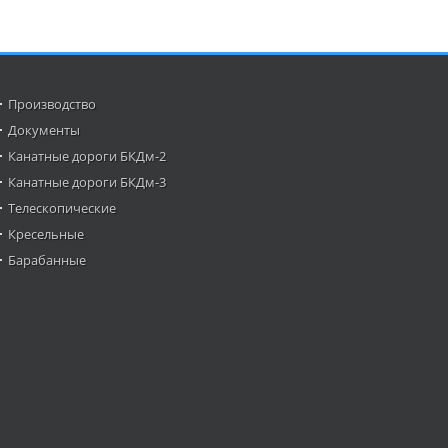
Производство
Документы
Канатные дороги БКДм-2
Канатные дороги БКДм-3
Телескопические
Кресельные
Барабанные